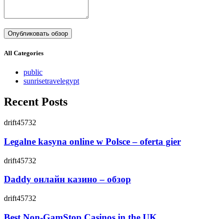
All Categories
public
sunrisetravelegypt
Recent Posts
drift45732
Legalne kasyna online w Polsce – oferta gier
drift45732
Daddy онлайн казино – обзор
drift45732
Best Non-GamStop Casinos in the UK