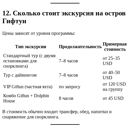
12. Сколько стоит экскурсия на остров
Гифтун
Цены зависят от уровня программы:
Примерная
Тип экскурсии
Продолжительность
стоимость
Стандартный тур (с двумя
от 25–35
остановками для
7–8 часов
USD
снорклинга)
от 40–50
Тур с дайвингом
7–8 часов
USD
от 120 USD
VIP Giftun (частная яхта)
по запросу
на группу
Комбо Giftun + Dolphin
8 часов
от 45 USD
House
В стоимость обычно входит трансфер, обед, напитки и
снаряжение для снорклинга.