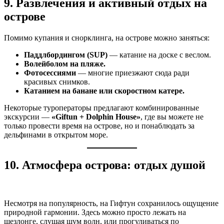
9. Развлечения и активный отдых на
острове
Помимо купания и снорклинга, на острове можно заняться:
Паддлбордингом (SUP)
— катание на доске с веслом.
Волейболом на пляже.
Фотосессиями
— многие приезжают сюда ради
красивых снимков.
Катанием на банане или скоростном катере.
Некоторые туроператоры предлагают комбинированные
экскурсии —
«Giftun + Dolphin House»
, где вы можете не
только провести время на острове, но и понаблюдать за
дельфинами в открытом море.
10. Атмосфера острова: отдых душой
Несмотря на популярность, на Гифтун сохранилось ощущение
природной гармонии. Здесь можно просто лежать на
шезлонге, слушая шум волн, или прогуливаться по