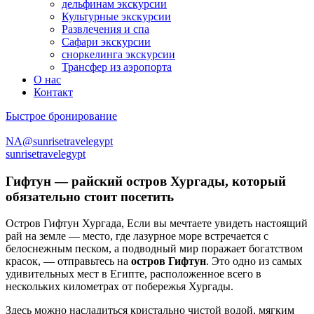
дельфинам экскурсии
Культурные экскурсии
Развлечения и спа
Сафари экскурсии
сноркелинга экскурсии
Трансфер из аэропорта
О нас
Контакт
Быстрое бронирование
NA@sunrisetravelegypt
sunrisetravelegypt
Гифтун — райский остров Хургады, который
обязательно стоит посетить
Остров Гифтун Хургада, Если вы мечтаете увидеть настоящий
рай на земле — место, где лазурное море встречается с
белоснежным песком, а подводный мир поражает богатством
красок, — отправьтесь на
остров Гифтун
. Это одно из самых
удивительных мест в Египте, расположенное всего в
нескольких километрах от побережья Хургады.
Здесь можно насладиться кристально чистой водой, мягким