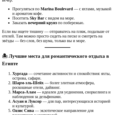
вечер:
Прогуляться по
Marina Boulevard
— с яхтами, музыкой
и ароматом кофе.
Посетить
Sky Bar
с видом на море.
Заказать
вечерний круиз
по побережью.
Если вы ищете тишину — отправьтесь на пляж, подальше от
отелей. Там можно просто сидеть на песке и смотреть на
звёзды — без слов, без шума, только вы и море.
🏝️ Лучшие места для романтического отдыха в
Египте
Хургада
— сочетание активности и спокойствия: яхты,
острова, сафари.
Шарм-эль-Шейх
— более элитная атмосфера,
роскошные отели, дайвинг.
Марса-Алам
— идеален для уединения, сноркелинга и
наблюдения за дельфинами.
Асуан и Луксор
— для пар, интересующихся историей
и культурой.
Оазис Сива
— экзотическое направление для