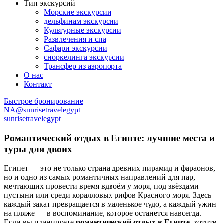
Тип экскурсий
Морские экскурсии
дельфинам экскурсии
Культурные экскурсии
Развлечения и спа
Сафари экскурсии
сноркелинга экскурсии
Трансфер из аэропорта
О нас
Контакт
Быстрое бронирование
NA@sunrisetravelegypt
sunrisetravelegypt
Романтический отдых в Египте: лучшие места и
туры для двоих
Египет — это не только страна древних пирамид и фараонов,
но и одно из самых романтичных направлений для пар,
мечтающих провести время вдвоём у моря, под звёздами
пустыни или среди коралловых рифов Красного моря. Здесь
каждый закат превращается в маленькое чудо, а каждый ужин
на пляже — в воспоминание, которое останется навсегда.
Если вы планируете
романтический отдых в Египте
, хотите