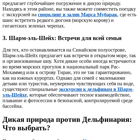
предлагает глубочайшее погружение в дикую природу.
Находясь в этом районе, вы также можете совместить поездку
с экскурсией на
снорклинг в залив Марса Мубарак
, где есть
шанс встретить редкого дюгоня (морскую корову) и
гигантских зеленых черепах.
3. Шарм-эль-Шейх: Встречи для всей семьи
Для тех, кто останавливается на Синайском полуострове,
Шарм-эль-Шейх предлагает как встречи в открытом море, так
и организованные шоу. Хотя дикие особи иногда встречаются
во время морских прогулок в национальный парк Рас-
Мохаммед или к острову Тиран, это не так гарантированно,
как на южных курортах. Однако для семей с маленькими
детьми или туристов, неуверенно чувствующих себя на воде,
существуют специальные
экскурсии к дельфинам в Шарм-
эль-Шейхе
, которые обеспечивают тесное взаимодействие,
плавание и фотосессии в безопасной, контролируемой среде
бассейна.
Дикая природа против Дельфинария:
Что выбрать?