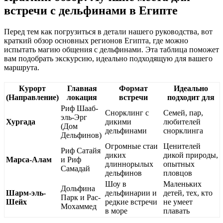
встречи с дельфинами в Египте
Перед тем как погрузиться в детали нашего руководства, вот
краткий обзор основных регионов Египта, где можно
испытать магию общения с дельфинами. Эта таблица поможет
вам подобрать экскурсию, идеально подходящую для вашего
маршрута.
Курорт
Главная
Формат
Идеально
(Направление)
локация
встречи
подходит для
Риф Шааб-
Снорклинг с
Семей, пар,
эль-Эрг
Хургада
дикими
любителей
(Дом
дельфинами
снорклинга
Дельфинов)
Огромные стаи
Ценителей
Риф Сатайя
диких
дикой природы,
Марса-Алам
и Риф
длиннорылых
опытных
Самадай
дельфинов
пловцов
Шоу в
Маленьких
Дольфина
Шарм-эль-
дельфинарии и
детей, тех, кто
Парк и Рас-
Шейх
редкие встречи
не умеет
Мохаммед
в море
плавать