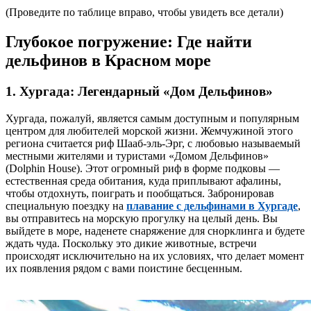
(Проведите по таблице вправо, чтобы увидеть все детали)
Глубокое погружение: Где найти
дельфинов в Красном море
1. Хургада: Легендарный «Дом Дельфинов»
Хургада, пожалуй, является самым доступным и популярным
центром для любителей морской жизни. Жемчужиной этого
региона считается риф Шааб-эль-Эрг, с любовью называемый
местными жителями и туристами «Домом Дельфинов»
(Dolphin House). Этот огромный риф в форме подковы —
естественная среда обитания, куда приплывают афалины,
чтобы отдохнуть, поиграть и пообщаться. Забронировав
специальную поездку на
плавание с дельфинами в Хургаде
,
вы отправитесь на морскую прогулку на целый день. Вы
выйдете в море, наденете снаряжение для снорклинга и будете
ждать чуда. Поскольку это дикие животные, встречи
происходят исключительно на их условиях, что делает момент
их появления рядом с вами поистине бесценным.