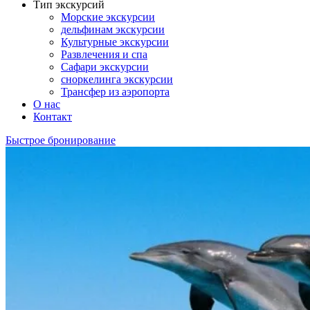
Тип экскурсий
Морские экскурсии
дельфинам экскурсии
Культурные экскурсии
Развлечения и спа
Сафари экскурсии
сноркелинга экскурсии
Трансфер из аэропорта
О нас
Контакт
Быстрое бронирование