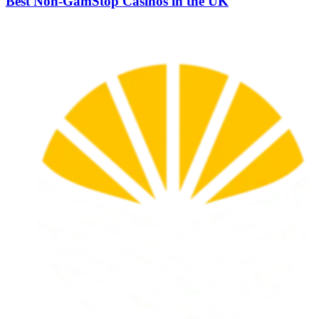
Best Non-GamStop Casinos in the UK