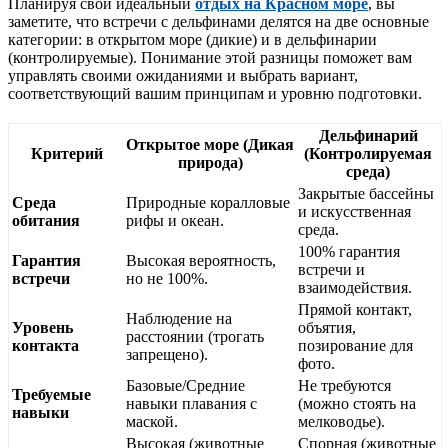
Планируя свой идеальный
отдых на Красном море
, вы
заметите, что встречи с дельфинами делятся на две основные
категории: в открытом море (дикие) и в дельфинарии
(контролируемые). Понимание этой разницы поможет вам
управлять своими ожиданиями и выбрать вариант,
соответствующий вашим принципам и уровню подготовки.
Дельфинарий
Открытое море (Дикая
Критерий
(Контролируемая
природа)
среда)
Закрытые бассейны
Среда
Природные коралловые
и искусственная
обитания
рифы и океан.
среда.
100% гарантия
Гарантия
Высокая вероятность,
встречи и
встречи
но не 100%.
взаимодействия.
Прямой контакт,
Наблюдение на
Уровень
объятия,
расстоянии (трогать
контакта
позирование для
запрещено).
фото.
Базовые/Средние
Не требуются
Требуемые
навыки плавания с
(можно стоять на
навыки
маской.
мелководье).
Высокая (животные
Спорная (животные