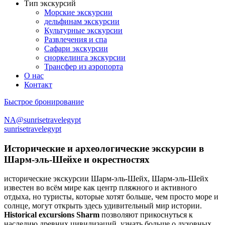
Тип экскурсий
Морские экскурсии
дельфинам экскурсии
Культурные экскурсии
Развлечения и спа
Сафари экскурсии
сноркелинга экскурсии
Трансфер из аэропорта
О нас
Контакт
Быстрое бронирование
NA@sunrisetravelegypt
sunrisetravelegypt
Исторические и археологические экскурсии в
Шарм-эль-Шейхе и окрестностях
исторические экскурсии Шарм-эль-Шейх, Шарм-эль-Шейх
известен во всём мире как центр пляжного и активного
отдыха, но туристы, которые хотят больше, чем просто море и
солнце, могут открыть здесь удивительный мир истории.
Historical excursions Sharm
позволяют прикоснуться к
наследию древних цивилизаций, узнать больше о духовных