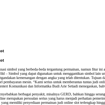
ot
ot
asi simbol yang berbeda-beda tergantung permainan, namun fitur ini 
.Wild – Simbol yang dapat digunakan untuk menggantikan simbol lain 
andakan kemenangan dengan angka yang telah ditentukan. Tujuan dari
l pembayaran mesin. “Kami serius untuk memberantas tuntas judi onli
nteri Komunikasi dan Informatika Budi Arie Setiadi menegaskan, bahw
at menyebabkan berbagai penyakit, misalnya GERD, bahkan hingga serang
line merupakan persoalan serius yang harus menjadi perhatian pemerin
yang memiliki penyediaan permainan judi online slot terlengkap hingga