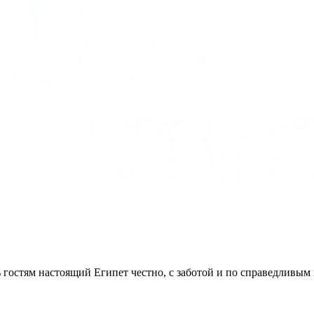
гостям настоящий Египет честно, с заботой и по справедливым