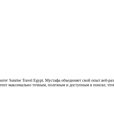
атег Sunrise Travel Egypt. Мустафа объединяет свой опыт веб-раз
нтент максимально точным, полезным и доступным в поиске, чтоб