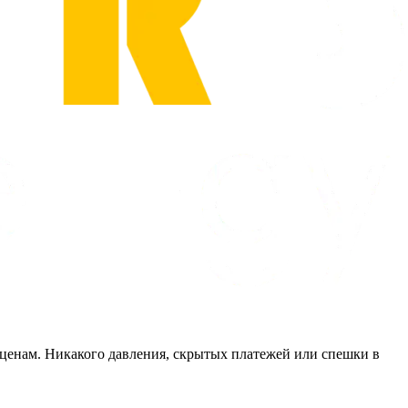
 ценам. Никакого давления, скрытых платежей или спешки в