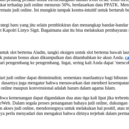
asyarakat terhadap judi online menurun 50%, berdasarkan data PPATK. 
ermain judi online. Ini mungkin tampak kontra-intuitif untuk bertaruh b
trategi baru yang jitu selain pemblokiran dan menangkap bandar-banda
 Kapolri Listyo Sigit. Bagaimana alat itu bisa melakukan pembayaran 
untuk slot bertema Aladin, tangki oksigen untuk slot bertema bawah la
uk putaran bonus akan dikumpulkan dan ditambahkan ke akun Anda.
ca
 dari pengembang ke pengembang. Ingat, sering kali Anda dapat ‘men
ri judi online dapat diminimalisir, sementara manfaatnya bagi hibur
da dasarnya juga mengatur bahwa menawarkan dan memberi kesempatan 
k online maupun konvensional adalah haram dalam agama Islam.
hwa kemenangan dapat digandakan dua atau tiga kali lipat jika terbent
arWeb. Dalam segala proses penanganan bahaya judi online, dukungan d
an akses judi online, mendorongnya untuk melakukan hal positif, ata
ya perlu menyadari dan mengakui bahwa dirinya terjebak dalam permain